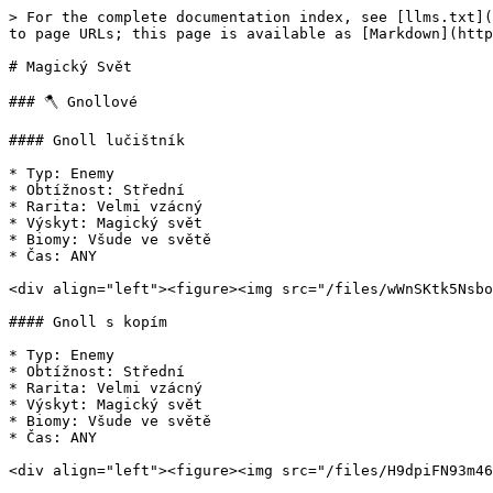
> For the complete documentation index, see [llms.txt](https://wiki.fenixcraft.cz/llms.txt). Markdown versions of documentation pages are available by appending `.md` to page URLs; this page is available as [Markdown](https://wiki.fenixcraft.cz/magic-sekce/bestiar/magicky-svet.md).

# Magický Svět

### 🪓 Gnollové

#### Gnoll lučištník

* Typ: Enemy
* Obtížnost: Střední
* Rarita: Velmi vzácný
* Výskyt: Magický svět
* Biomy: Všude ve světě
* Čas: ANY

<div align="left"><figure><img src="/files/wWnSKtk5NsboDsD6as0A" alt="" width="220"><figcaption></figcaption></figure></div>

#### Gnoll s kopím

* Typ: Enemy
* Obtížnost: Střední
* Rarita: Velmi vzácný
* Výskyt: Magický svět
* Biomy: Všude ve světě
* Čas: ANY

<div align="left"><figure><img src="/files/H9dpiFN93m46KHZ9o0ki" alt="" width="279"><figcaption></figcaption></figure></div>

#### Gnoll se sekerou

* Typ: Enemy
* Obtížnost: Střední
* Rarita: Velmi vzácný
* Výskyt: Magický svět
* Biomy: Všude ve světě
* Čas: ANY

<div align="left"><figure><img src="/files/JqcPgyWGQzhmvLZyIst2" alt="" width="192"><figcaption></figcaption></figure></div>

### 🌳 Enti a stromové bytosti

#### Dubová Entí Stvůra

* Typ: Enemy
* Obtížnost: Těžký
* Rarita: Vzácný
* Výskyt: Magický svět
* Biomy: lesy a háje, pláně a louky, bažiny, zimní a zmrzlé biomy, hory, kopce a útesy
* Čas: ANY

<div align="left"><figure><img src="/files/6wVjgXZqhupAuOdt8c5s" alt="" width="266"><figcaption></figcaption></figure></div>

#### Dubový Ent

* Typ: Enemy
* Obtížnost: Těžký
* Rarita: Velmi vzácný
* Výskyt: Magický svět
* Biomy: BIRCH\_FOREST, FOREST, PLAINS, SUNFLOWER\_PLAINS, overworld:longtree\_forest, overworld:oak\_forest
* Čas: ANY

<div align="left"><figure><img src="/files/JCCXj8Pvg7Yvcid0sxre" alt="" width="189"><figcaption></figcaption></figure></div>

#### Dubový Ent Vrhač

* Typ: Enemy
* Obtížnost: Těžký
* Rarita: Velmi vzácný
* Výskyt: Magický svět
* Biomy: overworld:estrangedplains
* Čas: ANY

<div align="left"><figure><img src="/files/n3GUvst7RMCKFFOJE5KS" alt="" width="335"><figcaption></figcaption></figure></div>

#### Silný Dubový Ent

* Typ: Enemy
* Obtížnost: Těžký
* Rarita: Velmi vzácný
* Výskyt: Magický svět
* Biomy: OLD\_GROWTH\_BIRCH\_FOREST, OLD\_GROWTH\_PINE\_TAIGA, OLD\_GROWTH\_SPRUCE\_TAIGA, TAIGA
* Čas: ANY

<div align="left"><figure><img src="/files/wTHPMTX399i99JQbxBad" alt="" width="312"><figcaption></figcaption></figure></div>

#### Silný Temný Dubový Ent

* Typ: Enemy
* Obtížnost: Těžký
* Rarita: Velmi vzácný
* Výskyt: Magický svět
* Biomy: overworld:pale\_garden3, overworld:pale\_garden4, overworld:tunmagforest
* Čas: ANY

<div align="left"><figure><img src="/files/3GYPq5Kcge5vfPn07Z5Z" alt="" width="333"><figcaption></figcaption></figure></div>

#### Silný Třešňový Ent

* Typ: Enemy
* Obtížnost: Těžký
* Rarita: Velmi vzácný
* Výskyt: Magický svět
* Biomy: overworld:sakura\_child\_forest, overworld:sakura\_forest\_pink1, overworld:sakura\_forest\_pink2
* Čas: ANY

<div align="left"><figure><img src="/files/rCp41T1rkYLqhs4BCLDd" alt="" width="375"><figcaption></figcaption></figure></div>

#### Temná Dubová Entí Stvůra

* Typ: Enemy
* Obtížnost: Těžký
* Rarita: Vzácný
* Výskyt: Magický svět
* Biomy: lesy a háje, pláně a louky, zimní a zmrzlé biomy, hory, kopce a útesy
* Čas: ANY

<div align="left"><figure><img