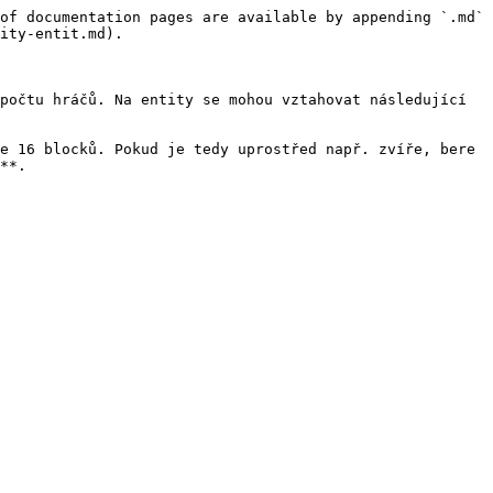
of documentation pages are available by appending `.md` 
ity-entit.md).

počtu hráčů. Na entity se mohou vztahovat následující 
e 16 blocků. Pokud je tedy uprostřed např. zvíře, bere 
**.
