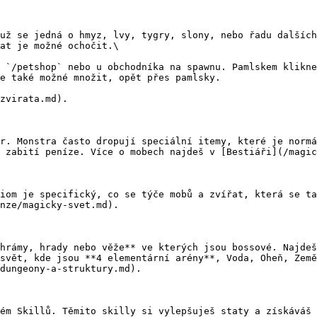
už se jedná o hmyz, lvy, tygry, slony, nebo řadu dalších
at je možné ochočit.\

 `/petshop` nebo u obchodníka na spawnu. Pamlskem klikne
e také možné množit, opět přes pamlsky.

zvirata.md).

r. Monstra často dropují speciální itemy, které je normá
 zabití peníze. Více o mobech najdeš v [Bestiáři](/magic
iom je specifický, co se týče mobů a zvířat, která se ta
nze/magicky-svet.md).

hrámy, hrady nebo věže** ve kterých jsou bossové. Najdeš
svět, kde jsou **4 elementární arény**, Voda, Oheň, Země
dungeony-a-struktury.md).

ém Skillů. Těmito skilly si vylepšuješ staty a získáváš 