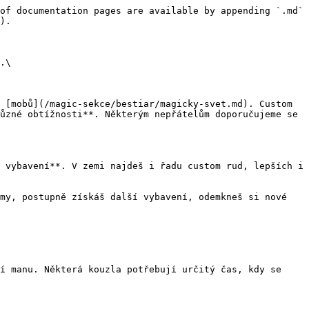
of documentation pages are available by appending `.md` 
).

.\

 [mobů](/magic-sekce/bestiar/magicky-svet.md). Custom 
ůzné obtížnosti**. Některým nepřátelům doporučujeme se 
 vybavení**. V zemi najdeš i řadu custom rud, lepších i 
my, postupně získáš další vybavení, odemkneš si nové 
í manu. Některá kouzla potřebují určitý čas, kdy se 