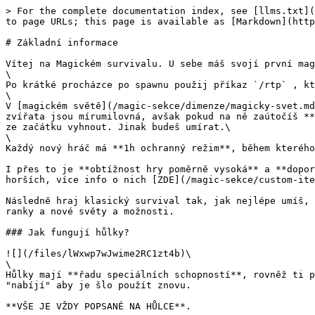
> For the complete documentation index, see [llms.txt](
to page URLs; this page is available as [Markdown](http
# Základní informace

Vítej na Magickém survivalu. U sebe máš svojí první mag
\

Po krátké procházce po spawnu použij příkaz `/rtp` , kt
\

V [magickém světě](/magic-sekce/dimenze/magicky-svet.md
zvířata jsou mírumilovná, avšak pokud na ně zaútočíš **
ze začátku vyhnout. Jinak budeš umírat.\

\

Každý nový hráč má **1h ochranný režim**, během kterého
I přes to je **obtížnost hry poměrně vysoká** a **dopor
horších, více info o nich [ZDE](/magic-sekce/custom-ite
Následně hraj klasický survival tak, jak nejlépe umíš, 
ranky a nové světy a možnosti.

### Jak fungují hůlky?

![](/files/lWxwp7wJwime2RC1zt4b)\

\

Hůlky mají **řadu speciálních schopností**, rovněž ti p
"nabíjí" aby je šlo použít znovu.

**VŠE JE VŽDY POPSANÉ NA HŮLCE**.
