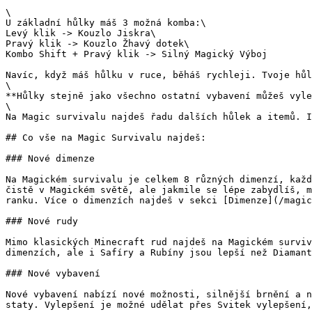
\

U základní hůlky máš 3 možná komba:\

Levý klik -> Kouzlo Jiskra\

Pravý klik -> Kouzlo Žhavý dotek\

Kombo Shift + Pravý klik -> Silný Magický Výboj

Navíc, když máš hůlku v ruce, běháš rychleji. Tvoje hůl
\

**Hůlky stejně jako všechno ostatní vybavení můžeš vyle
\

Na Magic survivalu najdeš řadu dalších hůlek a itemů. I
## Co vše na Magic Survivalu najdeš:

### Nové dimenze

Na Magickém survivalu je celkem 8 různých dimenzí, každ
čistě v Magickém světě, ale jakmile se lépe zabydlíš, m
ranku. Více o dimenzích najdeš v sekci [Dimenze](/magic
### Nové rudy

Mimo klasických Minecraft rud najdeš na Magickém surviv
dimenzích, ale i Safíry a Rubíny jsou lepší než Diamant
### Nové vybavení

Nové vybavení nabízí nové možnosti, silnější brnění a n
staty. Vylepšení je možné udělat přes Svitek vylepšení,