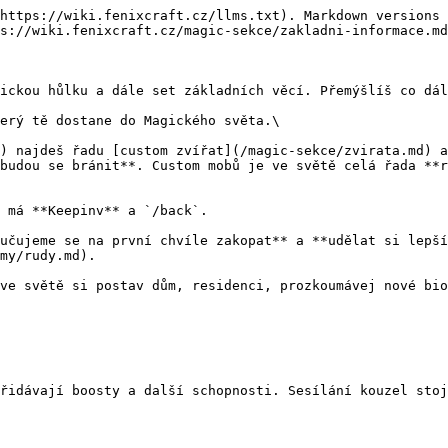
https://wiki.fenixcraft.cz/llms.txt). Markdown versions 
s://wiki.fenixcraft.cz/magic-sekce/zakladni-informace.md
ickou hůlku a dále set základních věcí. Přemýšlíš co dál
erý tě dostane do Magického světa.\

) najdeš řadu [custom zvířat](/magic-sekce/zvirata.md) a
budou se bránit**. Custom mobů je ve světě celá řada **r
 má **Keepinv** a `/back`.

učujeme se na první chvíle zakopat** a **udělat si lepší
my/rudy.md).

ve světě si postav dům, residenci, prozkoumávej nové bio
řidávají boosty a další schopnosti. Sesílání kouzel stoj