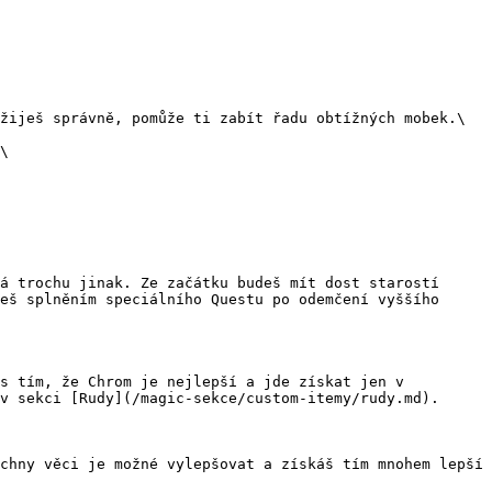
žiješ správně, pomůže ti zabít řadu obtížných mobek.\

\

á trochu jinak. Ze začátku budeš mít dost starostí 
eš splněním speciálního Questu po odemčení vyššího 
s tím, že Chrom je nejlepší a jde získat jen v 
v sekci [Rudy](/magic-sekce/custom-itemy/rudy.md).

chny věci je možné vylepšovat a získáš tím mnohem lepší 