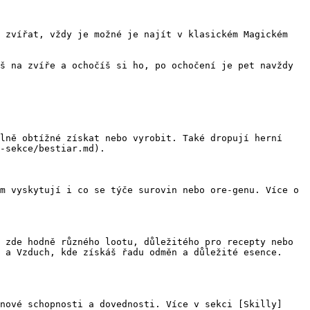
 zvířat, vždy je možné je najít v klasickém Magickém 
š na zvíře a ochočíš si ho, po ochočení je pet navždy 
lně obtížné získat nebo vyrobit. Také dropují herní 
-sekce/bestiar.md).

m vyskytují i co se týče surovin nebo ore-genu. Více o 
 zde hodně různého lootu, důležitého pro recepty nebo 
 a Vzduch, kde získáš řadu odměn a důležité esence. 
nové schopnosti a dovednosti. Více v sekci [Skilly]