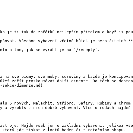
ka je ti tak do začátků nejlepším přítelem a když ji pou
pšovat. Všechno vybavení včetně hůlek je nezničitelné.**
nfo o tom, jak se vyrábí je na `/recepty`.

á má své biomy, své moby, suroviny a každá je koncipovan
ůžeš začít prozkoumávat další dimenze. Do těch se dostan
-sekce/dimenze.md).

alu 5 nových, Malachit, Stříbro, Safíry, Rubíny a Chrom 
y a vyrobíš z nich dobré vybavení. Více o rudách najdeš 
ástroje. Nejde však jen o základní vybavení, jelikož vše
 který jde získat z lootů beden či z rotačního shopu.
