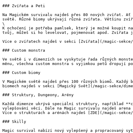
### Zvířata a Peti

Na Magickém survivalu najdeš přes 80 nových zvířat. Ať 
světě. Různé biomy ukrývají různá zvířata. Většinu zvíř
\

K ochočení je potřeba pamlsek, který je možné koupit na
tvůj, můžeš si ho levelovat, pojmenovat apod. Zvířata j
Více o zvířatech najdeš v sekci [Zvířata](/magic-sekce/
### Custom monstra

Ve světě i v dimenzích se vyskytuje řada různých monste
měnu, všechna custom monstra s vyjimkou petů dropují po
### Custom biomy

V Magickém světě najdeš přes 100 různých biomů. Každý b
biomech najdeš v sekci [Magický Svět](/magic-sekce/dime
### Struktury, Dungeony, Arény

Každá dimenze ukrývá speciální struktury, například **c
vylepšování věcí. Dále na Magic survivalu najdeš arena 
Více o strukturách a arénách najdeš [ZDE](/magic-sekce/
### Skilly

Magic survival nabízí nový vylepšený a propracovaný syt