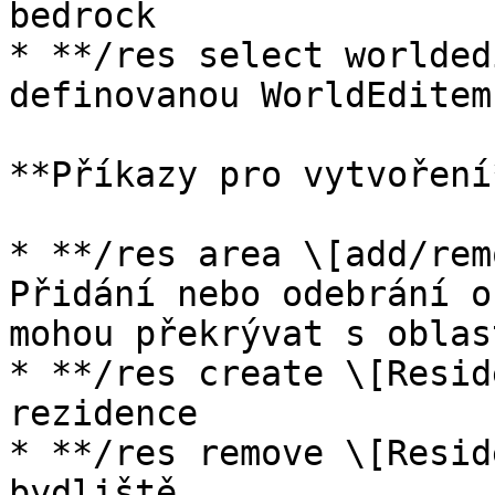
bedrock

* **/res select worlded
definovanou WorldEditem

**Příkazy pro vytvoření*
* **/res area \[add/rem
Přidání nebo odebrání o
mohou překrývat s oblas
* **/res create \[Resid
rezidence

* **/res remove \[Resid
bydliště
