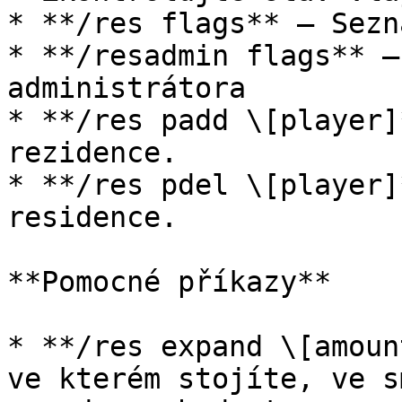
* **/res flags** – Sezn
* **/resadmin flags** –
administrátora

* **/res padd \[player]
rezidence.

* **/res pdel \[player]
residence.

**Pomocné příkazy**

* **/res expand \[amoun
ve kterém stojíte, ve s