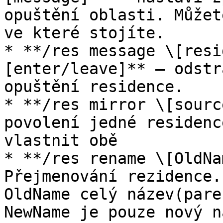
opuštění oblasti. Můžet
ve které stojíte.

* **/res message \[resi
[enter/leave]** – odstr
opuštění residence.

* **/res mirror \[sourc
povolení jedné residenc
vlastnit obě

* **/res rename \[OldNa
Přejmenování rezidence.
OldName celý název(pare
NewName je pouze nový n