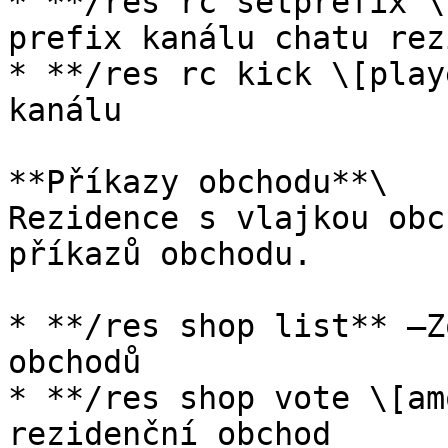
* **/res rc setprefix \
prefix kanálu chatu rez
* **/res rc kick \[play
kanálu

**Příkazy obchodu**\

Rezidence s vlajkou obc
příkazů obchodu.

* **/res shop list** –Z
obchodů

* **/res shop vote \[am
rezidenční obchod
