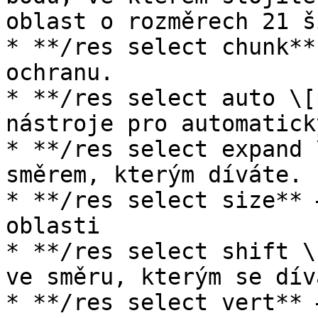
oblast o rozměrech 21 š
* **/res select chunk**
ochranu.

* **/res select auto \[
nástroje pro automatick
* **/res select expand 
směrem, kterým díváte.

* **/res select size** 
oblasti

* **/res select shift \
ve směru, kterým se dívá
* **/res select vert** 