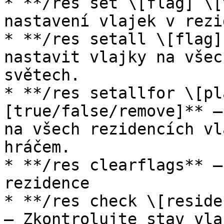
* **/res set \[flag] \[
nastavení vlajek v rezi
* **/res setall \[flag]
nastavit vlajky na všec
světech.

* **/res setallfor \[pl
[true/false/remove]** –
na všech rezidencích vl
hráčem.

* **/res clearflags** –
rezidence

* **/res check \[reside
– Zkontrolujte stav vla