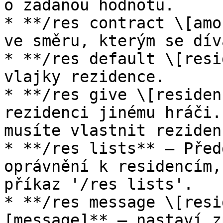
o zadanou hodnotu.

* **/res contract \[amo
ve směru, kterým se dív
* **/res default \[resi
vlajky rezidence.

* **/res give \[residen
rezidenci jinému hráči.
musíte vlastnit rezidenc
* **/res lists** – Před
oprávnění k residencím,
příkaz '/res lists'.

* **/res message \[resi
[message]** – nastaví z