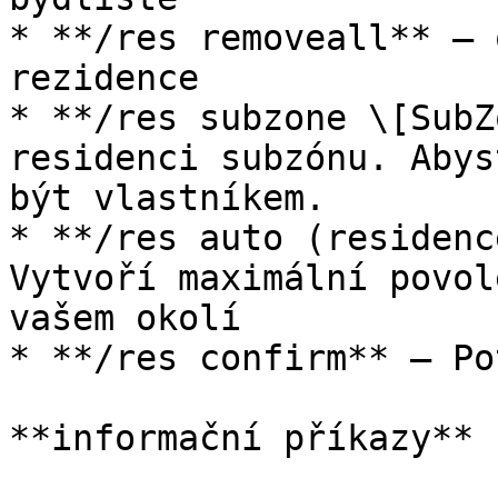
* **/res removeall** – 
rezidence

* **/res subzone \[SubZ
residenci subzónu. Abys
být vlastníkem.

* **/res auto (residenc
Vytvoří maximální povol
vašem okolí

* **/res confirm** – Po
**informační příkazy**
