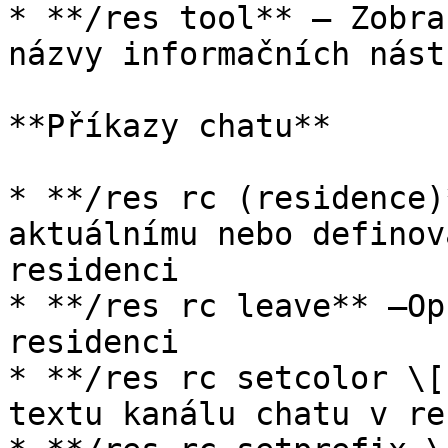
* **/res tool** – Zobra
názvy informačních nástr
**Příkazy chatu**

* **/res rc (residence)
aktuálnímu nebo definov
residenci

* **/res rc leave** –Op
residenci

* **/res rc setcolor \[
textu kanálu chatu v re