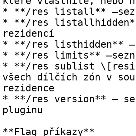
které vlastníte, nebo hr
* **/res listall** –sez
* **/res listallhidden*
rezidencí

* **/res listhidden** –
* **/res limits** –sezn
* **/res sublist \[resi
všech dílčích zón v sou
rezidence

* **/res version** – se
pluginu

**Flag příkazy**
