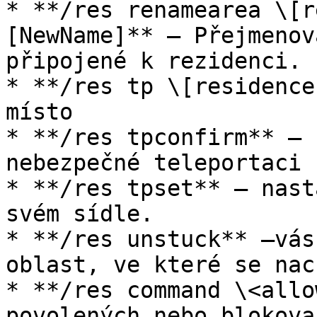
* **/res renamearea \[r
[NewName]** – Přejmenov
připojené k rezidenci.

* **/res tp \[residence
místo

* **/res tpconfirm** – 
nebezpečné teleportaci

* **/res tpset** – nast
svém sídle.

* **/res unstuck** –vás
oblast, ve které se nac
* **/res command \<allo
povolených nebo blokova