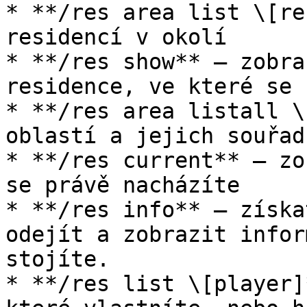
* **/res area list \[re
residencí v okolí

* **/res show** – zobra
residence, ve které se 
* **/res area listall \
oblastí a jejich souřad
* **/res current** – zo
se právě nacházíte

* **/res info** – získa
odejít a zobrazit infor
stojíte.

* **/res list \[player]