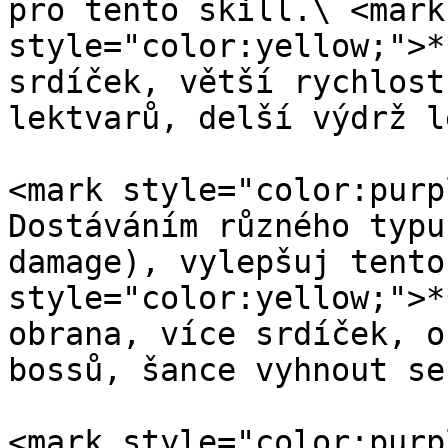
pro tento skill.\ <mark 
style="color:yellow;">*
srdíček, větší rychlost
lektvarů, delší výdrž l
<mark style="color:purp
Dostáváním různého typu
damage), vylepšuj tento
style="color:yellow;">*
obrana, více srdíček, o
bossů, šance vyhnout se
<mark style="color:purp